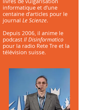
livres de vulgarisation
informatique et d'une
centaine d'articles pour le
journal
Le Scienze
.
Depuis 2006, il anime le
podcast
Il Disinformatico
pour la radio Rete Tre et la
télévision suisse.