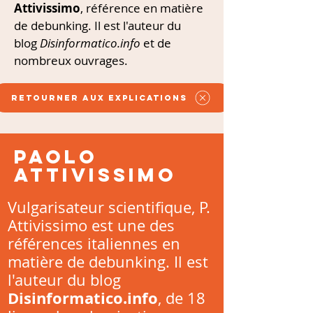
Attivissimo
, référence en matière
de debunking. Il est l'auteur du
blog
Disinformatico.info
et de
nombreux ouvrages.
Retourner aux explications
Paolo
Attivissimo
Vulgarisateur scientifique, P.
Attivissimo est une des
références italiennes en
matière de debunking. Il est
l'auteur du blog
Disinformatico.info
, de 18