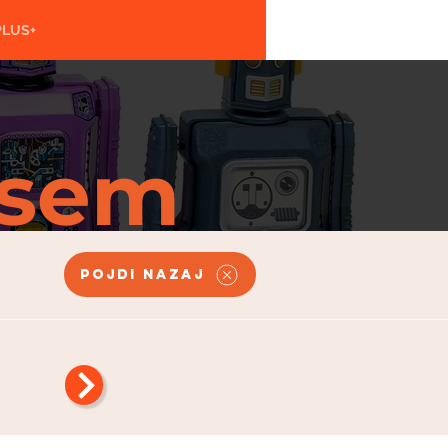
PLUS+
 sem
Pojdi nazaj