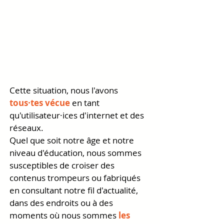
connais pas la personne qui publie mais il y a
un petit signe bleu à côté de son nom. J'ai dû
»
me tromper, non ?
Mise en
situation
Cette situation, nous l'avons
tous·tes vécue
en tant
qu'utilisateur·ices d'internet et des
réseaux.
Quel que soit notre âge et notre
niveau d'éducation, nous sommes
susceptibles de croiser des
contenus trompeurs ou fabriqués
en consultant notre fil d'actualité,
dans des endroits ou à des
moments où nous sommes
les